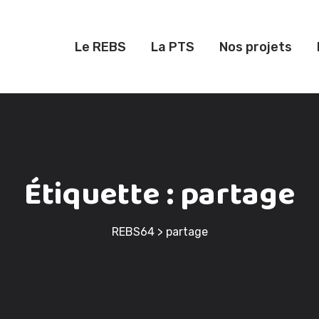
Le REBS
La PTS
Nos projets
Étiquette :
partage
REBS64
>
partage