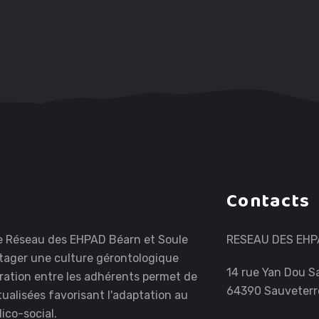
Contacts
 le Réseau des EHPAD Béarn et Soule
RESEAU DES EHP
rtager une culture gérontologique
14 rue Yan Dou S
ation entre les adhérents permet de
64390 Sauveter
alisées favorisant l'adaptation au
co-social.