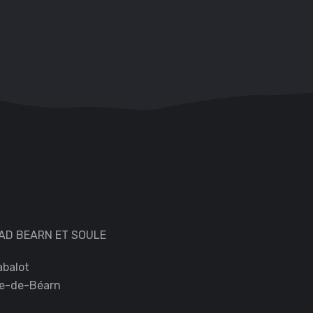
AD BEARN ET SOULE
abalot
re-de-Béarn