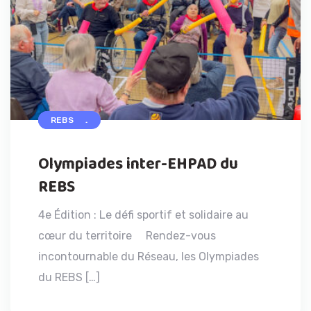
ACCUEIL
REBS
Olympiades inter-EHPAD du
REBS
4e Édition : Le défi sportif et solidaire au
cœur du territoire Rendez-vous
incontournable du Réseau, les Olympiades
du REBS […]