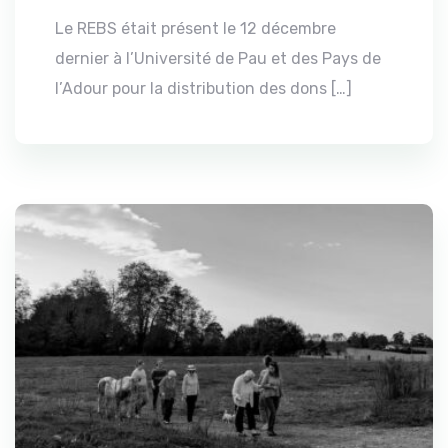
Le REBS était présent le 12 décembre
dernier à l’Université de Pau et des Pays de
l’Adour pour la distribution des dons […]