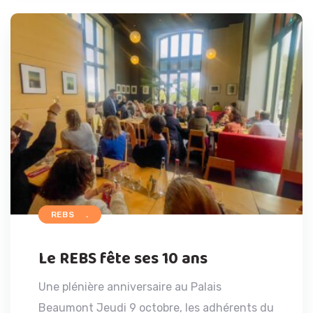
ACCUEIL
REBS
Le REBS fête ses 10 ans
Une plénière anniversaire au Palais
Beaumont Jeudi 9 octobre, les adhérents du