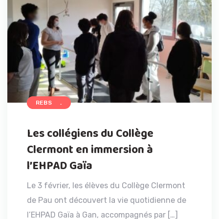
ACCUEIL
REBS
Les collégiens du Collège
Clermont en immersion à
l’EHPAD Gaïa
Le 3 février, les élèves du Collège Clermont
de Pau ont découvert la vie quotidienne de
l’EHPAD Gaïa à Gan, accompagnés par […]