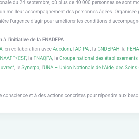
 nationale du 24 septembre, où plus de 40 000 personnes se sont
t un meilleur accompagnement des personnes âgées. Organisée p
mière l’urgence d’agir pour améliorer les conditions d’accompag
 à l’initiative de la FNADEPA
A
, en collaboration avec
Adédom
, l’
AD-PA
, la
CNDEPAH
, la
FEHA
FNAAFP/CSF
, la
FNAQPA
, le
Groupe national des établissements
auvres”
, le
Synerpa
, l’
UNA – Union Nationale de l’Aide, des Soins 
de conscience et à des actions concrètes pour répondre aux bes